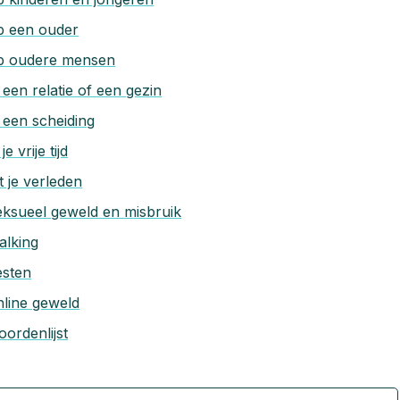
p een ouder
p oudere mensen
 een relatie of een gezin
 een scheiding
 je vrije tijd
t je verleden
ksueel geweld en misbruik
alking
esten
line geweld
ordenlijst