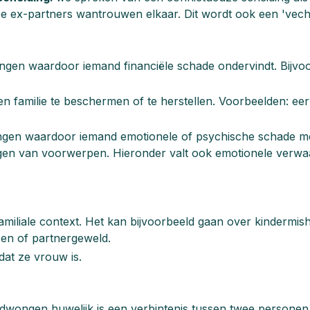
De ex-partners wantrouwen elkaar. Dit wordt ook een 'vec
ngen waardoor iemand financiële schade ondervindt. Bijvoor
 familie te beschermen of te herstellen. Voorbeelden: eer
gen waardoor iemand emotionele of psychische schade me
igen van voorwerpen. Hieronder valt ook emotionele verwa
 familiale context. Het kan bijvoorbeeld gaan over kindermi
en of partnergeweld.
at ze vrouw is.
wongen huwelijk is een verbintenis tussen twee personen va