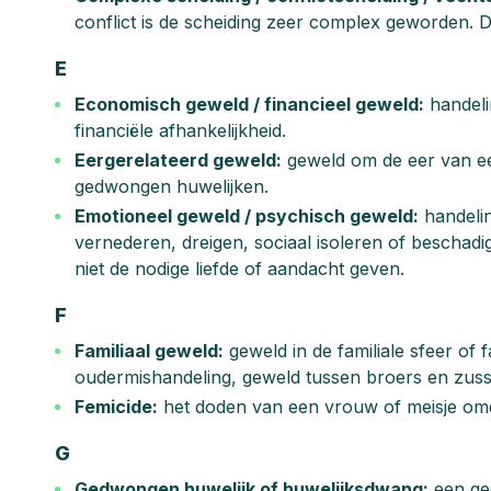
conflict is de scheiding zeer complex geworden. 
E
Economisch geweld / financieel geweld:
handeli
financiële afhankelijkheid.
Eergerelateerd geweld:
geweld om de eer van een
gedwongen huwelijken.
Emotioneel geweld / psychisch geweld:
handelin
vernederen, dreigen, sociaal isoleren of beschad
niet de nodige liefde of aandacht geven.
F
Familiaal geweld:
geweld in de familiale sfeer of
oudermishandeling, geweld tussen broers en zuss
Femicide:
het doden van een vrouw of meisje omd
G
Gedwongen huwelijk of huwelijksdwang:
een ged