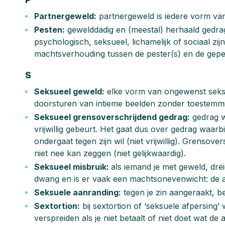
Partnergeweld:
partnergeweld is iedere vorm van
Pesten:
gewelddadig en (meestal) herhaald gedra
psychologisch, seksueel, lichamelijk of sociaal zi
machtsverhouding tussen de pester(s) en de gepe
S
Seksueel geweld:
elke vorm van ongewenst seksu
doorsturen van intieme beelden zonder toestemmi
Seksueel grensoverschrijdend gedrag:
gedrag w
vrijwillig gebeurt. Het gaat dus over gedrag waarb
ondergaat tegen zijn wil (niet vrijwillig). Grenso
niet nee kan zeggen (niet gelijkwaardig).
Seksueel misbruik:
als iemand je met geweld, dre
dwang en is er vaak een machtsonevenwicht: de ande
Seksuele aanranding:
tegen je zin aangeraakt, be
Sextortion:
bij sextortion of ‘seksuele afpersing’
verspreiden als je niet betaalt of niet doet wat de 