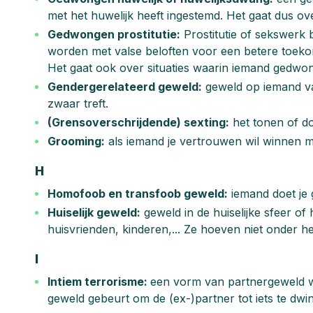
met het huwelijk heeft ingestemd. Het gaat dus ov
Gedwongen prostitutie:
Prostitutie of sekswerk 
worden met valse beloften voor een betere toekom
Het gaat ook over situaties waarin iemand gedw
Gendergerelateerd geweld:
geweld op iemand va
zwaar treft.
(Grensoverschrijdende) sexting:
het tonen of d
Grooming:
als iemand je vertrouwen wil winnen me
H
Homofoob en transfoob geweld:
iemand doet je g
Huiselijk geweld:
geweld in de huiselijke sfeer of
huisvrienden, kinderen,... Ze hoeven niet onder h
I
Intiem terrorisme:
een vorm van partnergeweld waa
geweld gebeurt om de (ex-)partner tot iets te dwi