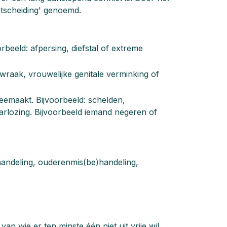
htscheiding' genoemd.
beeld: afpersing, diefstal of extreme
wraak, vrouwelijke genitale verminking of
emaakt. Bijvoorbeeld: schelden,
arlozing. Bijvoorbeeld iemand negeren of
shandeling, ouderenmis(be)handeling,
n wie er ten minste één niet uit vrije wil