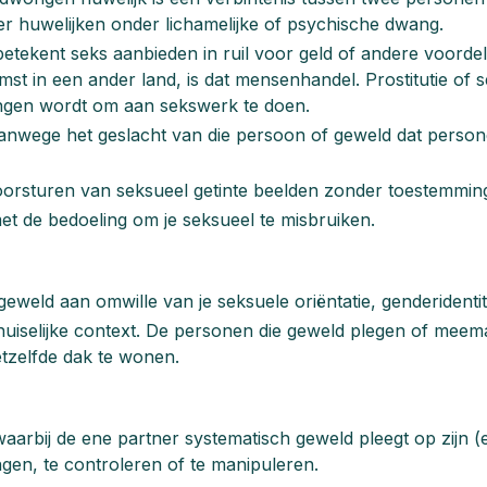
er huwelijken onder lichamelijke of psychische dwang.
betekent seks aanbieden in ruil voor geld of andere voorde
st in een ander land, is dat mensenhandel. Prostitutie of 
ongen wordt om aan sekswerk te doen.
nwege het geslacht van die persoon of geweld dat person
oorsturen van seksueel getinte beelden zonder toestemming
t de bedoeling om je seksueel te misbruiken.
eweld aan omwille van je seksuele oriëntatie, genderidentit
 huiselijke context. De personen die geweld plegen of meem
etzelfde dak te wonen.
rbij de ene partner systematisch geweld pleegt op zijn (ex
ngen, te controleren of te manipuleren.