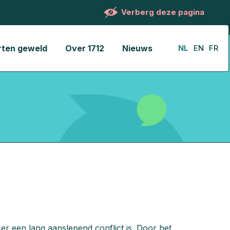
Verberg deze pagina
rten geweld
Over 1712
Nieuws
NL
EN
FR
er een lang aanslepend conflict is. Door het