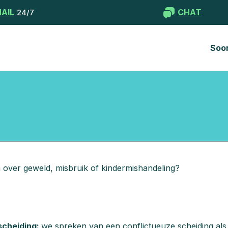
AIL
CHAT
24/7
Soo
 over geweld, misbruik of kindermishandeling?
scheiding:
we spreken van een conflictueuze scheiding als 