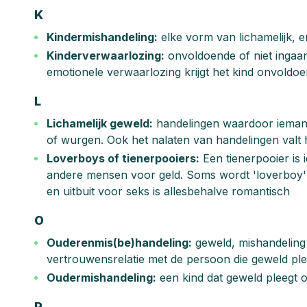
K
Kindermishandeling:
elke vorm van lichamelijk, e
Kinderverwaarlozing:
onvoldoende of niet ingaan
emotionele verwaarlozing krijgt het kind onvoldoe
L
Lichamelijk geweld:
handelingen waardoor iemand
of wurgen. Ook het nalaten van handelingen valt 
Loverboys of tienerpooiers:
Een tienerpooier is 
andere mensen voor geld. Soms wordt 'loverboy' oo
en uitbuit voor seks is allesbehalve romantisch
O
Ouderenmis(be)handeling:
geweld, mishandeling 
vertrouwensrelatie met de persoon die geweld pleeg
Oudermishandeling:
een kind dat geweld pleegt o
P