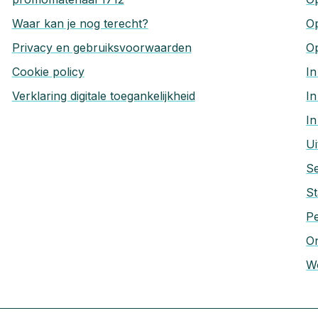
Waar kan je nog terecht?
O
Privacy en gebruiksvoorwaarden
O
Cookie policy
In
Verklaring digitale toegankelijkheid
In
In
Ui
Se
St
P
On
Wo