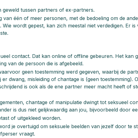
 geweld tussen partners of ex-partners.
g van één of meer personen, met de bedoeling om de ande
jn. Wie wordt gepest, kan zich meestal niet verdedigen. Er i
ste.
eel contact. Dat kan online of offline gebeuren. Het kan
ng van de persoon die is afgebeeld.
aarvoor geen toestemming werd gegeven, waarbij de partners
ij er dwang, misleiding of chantage is (geen toestemming). 
verschrijdend is ook als de ene partner meer macht heeft of s
igementen, chantage of manipulatie dwingt tot seksueel cont
r is dus niet gelijkwaardig aan jou, bijvoorbeeld door een 
tast of uitgekleed worden.
 word je overtuigd om seksuele beelden van jezelf door te s
afperser vraagt.