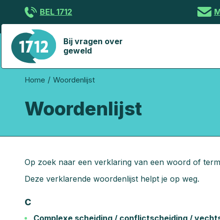
Overslaan
BEL 1712
M
en
naar
de
Bij vragen over
geweld
inhoud
gaan
You
Home
Woordenlijst
are
Woordenlijst
here
Op zoek naar een verklaring van een woord of term
Deze verklarende woordenlijst helpt je op weg.
C
Complexe scheiding / conflictscheiding / vecht