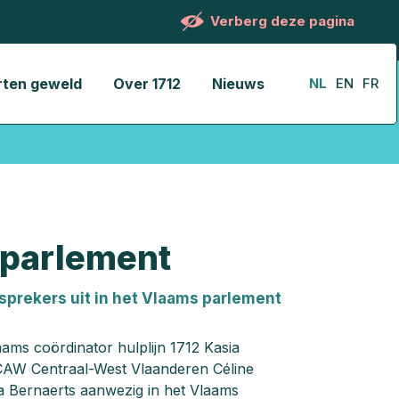
Verberg deze pagina
rten geweld
Over 1712
Nieuws
NL
EN
FR
 parlement
sprekers uit in het Vlaams parlement
ms coördinator hulplijn 1712 Kasia
r CAW Centraal-West Vlaanderen Céline
a Bernaerts aanwezig in het Vlaams