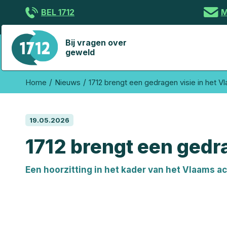
Overslaan
BEL 1712
M
en
naar
de
Bij vragen over
geweld
inhoud
gaan
You
Home
Nieuws
1712 brengt een gedragen visie in het 
are
here
19.05.2026
1712 brengt een gedr
Een hoorzitting in het kader van het Vlaams 