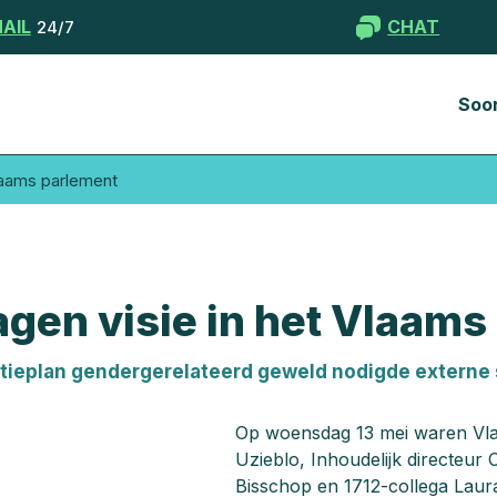
AIL
CHAT
24/7
Soo
Vlaams parlement
agen visie in het Vlaams
actieplan gendergerelateerd geweld nodigde externe 
Op woensdag 13 mei waren Vlaa
Uzieblo, Inhoudelijk directeu
Bisschop en 1712-collega Laur