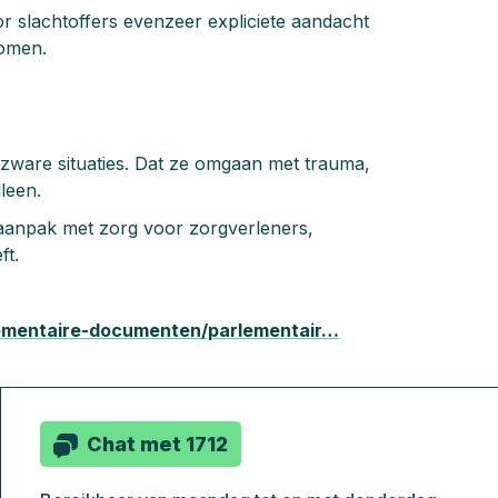
r slachtoffers evenzeer expliciete aandacht
komen.
zware situaties. Dat ze omgaan met trauma,
leen.
e aanpak met zorg voor zorgverleners,
ft.
lementaire-documenten/parlementair…
Chat met 1712