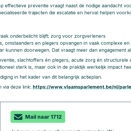
p effectieve preventie vraagt naast de nodige aandacht voo
pecialiseerde trajecten die escalatie en herval helpen voor
vaak onderbelicht blijft: zorg voor zorgverleners
rs, omstaanders en plegers opvangen in vaak complexe en 
aar kunnen doorwegen. Dat vraagt meer dan engagement al
ventie, slachtoffers én plegers, acute zorg én structurel
oneel sterk is, maar ook in de praktijk werkelijk impact hee
ing in het kader van dit belangrijk actieplan.
 via deze link:
https://www.vlaamsparlement.be/nl/par
Mail naar 1712