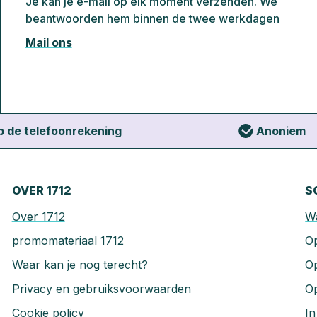
Je kan je e-mail op elk moment verzenden. We
beantwoorden hem binnen de twee werkdagen
Mail ons
op de telefoonrekening
Anoniem
OVER 1712
S
Over 1712
Wa
promomateriaal 1712
Op
Waar kan je nog terecht?
O
Privacy en gebruiksvoorwaarden
O
Cookie policy
In