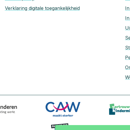
Verklaring digitale toegankelijkheid
In
In
Ui
Se
St
P
On
Wo