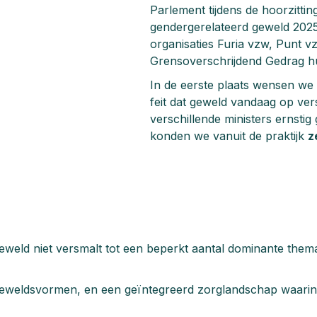
Parlement tijdens de hoorzitti
gendergerelateerd geweld 202
organisaties Furia vzw, Punt 
Grensoverschrijdend Gedrag hun
In de eerste plaats wensen we
feit dat geweld vandaag op ver
verschillende ministers ernst
konden we vanuit de praktijk
z
weld niet versmalt tot een beperkt aantal dominante thema’
 geweldsvormen, en een geïntegreerd zorglandschap waarin